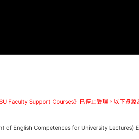
Faculty Support Courses》已停止受理。
nt of English Competences for University Lectures