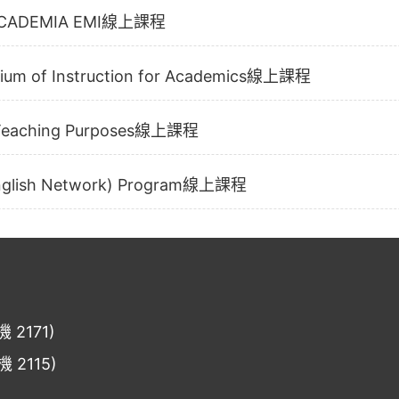
CADEMIA EMI線上課程
m of Instruction for Academics線上課程
eaching Purposes線上課程
 English Network) Program線上課程
2171)
2115)