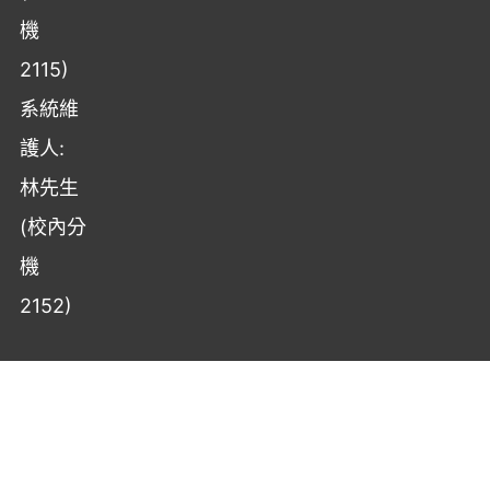
機
2115)
系統維
護人:
林先生
(校內分
機
2152)