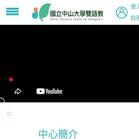
登
註
到主要內容
:::
中心簡介