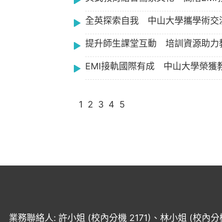
全英探索自我 中山大學攜學術交
提升師生課堂互動 培訓資源助力教
EMI接軌國際有成 中山大學榮獲
1
2
3
4
5
業務聯絡人: 許小姐 (校內分機 2171)、林小姐 (校內分機 