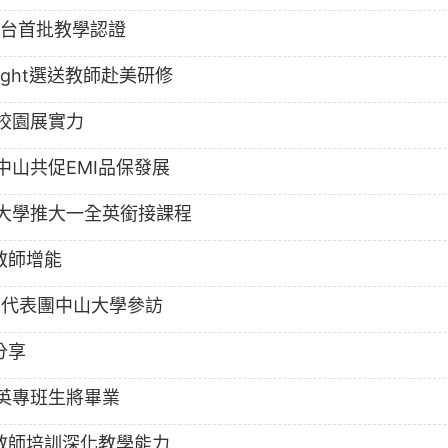
全台首批教學認證
ight選送教師赴美研修
校園展實力
山共促EMI品保發展
大學推大一全英銜接課程
教師增能
I代表團中山大學參訪
分享
英專班生將畢業
教師培訓深化教學能力