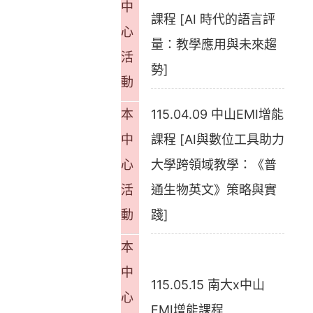
中
課程 [AI 時代的語言評
心
量：教學應用與未來趨
活
勢]
動
本
115.04.09 中山EMI增能
中
課程 [AI與數位工具助力
心
大學跨領域教學：《普
活
通生物英文》策略與實
動
踐]
本
中
115.05.15 南大x中山
心
EMI增能課程