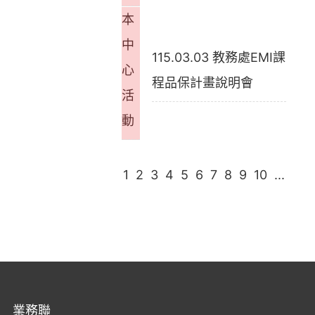
本
中
115.03.03 教務處EMI課
心
程品保計畫說明會
活
動
1
2
3
4
5
6
7
8
9
10
...
業務聯