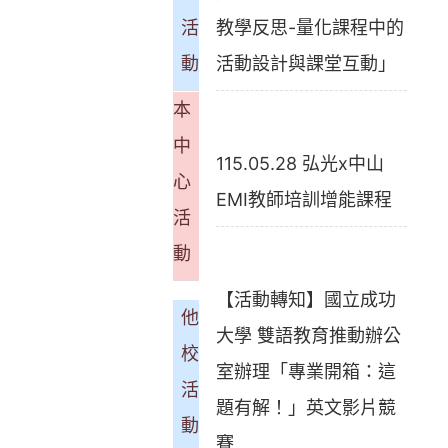
活
教學反思-量化課程中的
動
活動設計與課堂互動」
本
中
115.05.28 弘光x中山
心
EMI教師培訓增能課程
活
動
【活動轉知】國立成功
他
大學 雙語教育推動辦公
校
室辦理「專業開箱：這
活
題有解！」英文影片競
動
賽